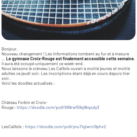
Bonjour,
Nouveau changement ! Les informations tombent au fur et à mesure 
... 
Le gymnase Croix-Rouge est finalement accessible cette semaine
, 
il aura été occupé uniquement ce week-end.
Nous laissons le créneau Les Caillols ouvert à moitié jeunes et moitié 
adultes ce jeudi soir. Les inscriptions étant déjà en cours depuis hier 
soir.
Voici les doodles actualisés :
Château Forbin et Croix-
Rouge : 
https://doodle.com/poll/699rwf59q9kqsdy3
LesCaillols : 
https://doodle.com/poll/ynu7tgiwrci9phv2