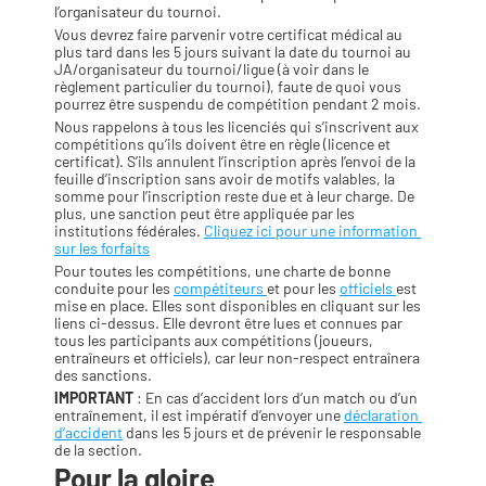
l’organisateur du tournoi.
Vous devrez faire parvenir votre certificat médical au 
plus tard dans les 5 jours suivant la date du tournoi au 
JA/organisateur du tournoi/ligue (à voir dans le 
règlement particulier du tournoi), faute de quoi vous 
pourrez être suspendu de compétition pendant 2 mois.
Nous rappelons à tous les licenciés qui s’inscrivent aux 
compétitions qu’ils doivent être en règle (licence et 
certificat). S’ils annulent l’inscription après l’envoi de la 
feuille d’inscription sans avoir de motifs valables, la 
somme pour l’inscription reste due et à leur charge. De 
plus, une sanction peut être appliquée par les 
institutions fédérales. 
Cliquez ici pour une information 
sur les forfaits
Pour toutes les compétitions, une charte de bonne 
conduite pour les 
compétiteurs 
et pour les 
officiels 
est 
mise en place. Elles sont disponibles en cliquant sur les 
liens ci-dessus. Elle devront être lues et connues par 
tous les participants aux compétitions (joueurs, 
entraîneurs et officiels), car leur non-respect entraînera 
des sanctions.
IMPORTANT
 : En cas d’accident lors d’un match ou d’un 
entraînement, il est impératif d’envoyer une 
déclaration 
d’accident
 dans les 5 jours et de prévenir le responsable 
de la section.
Pour la gloire