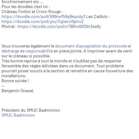
fonctionnement etc ...
Pour les doodles c'est ici :
Château Forbin et Croix-Rouge : 
https://doodle.com/poll/699rwf59q9kqsdy3
 Les Caillols : 
https://doodle.com/poll/ynu7tgiwrci9phv2
Mistral : 
https://doodle.com/poll/c788hv683943ee8y
Vous trouverez également le 
document d’acceptation du protocole et 
décharge de responsabilité
 en pièce jointe. A imprimer avant de venir 
sur le créneau si possible.
Très bonne reprise à tout le monde et n'oubliez pas de respecter 
l'ensemble des règles édictées dans ce document. Tout problème 
pourrait poser soucis à la section et remettre en cause l'ouverture des 
installations.
Bonne soirée !
--
Benjamin Snacel,
Président du SMUC Badminton
SMUC Badminton