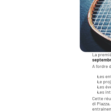
La premiè
septembre
A l'ordre 
Les en
Le proj
Les év
Les in
Cette réu
di Piazza
entrainem