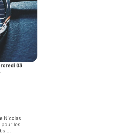
rcredi 03 
.
e Nicolas 
pour les 
s ...